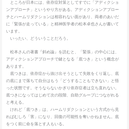
ところが日本には、依存症対策としてすでに「アディクショ
ンアプローチ」というやり方がある。アディクションアプロー
チとハームリダクションは相容れない面があり、両者のあいだ
に「緊張が走っている」と精神医学者の松本卓也さんが書いて
います。
いったい、どういうことだろう。
松本さんの著書『斜め論』を読むと、「緊張」の中心には、
アディクションアプローチで鍵となる「底つき」という概念が
あります。
底つきは、依存症から抜け出そうとして失敗をくり返し、底
の底にまで落ちて自分はもう「どうすることもできない」と悟
った状態です。そうならないかぎり依存症者は立ち直れない。
底つきになってはじめて次の段階、自助グループにつながれる
と考える。
けれど「底つき」は、ハームリダクションという方式から見
ればむしろ「害」になり、回復の可能性を奪いかねません。底
をつく前に命を落とす人もいる。