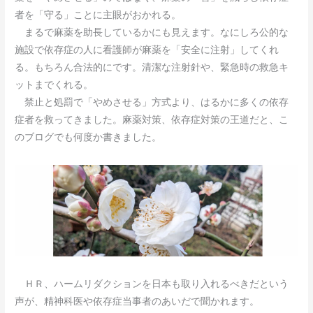
者を「守る」ことに主眼がおかれる。
まるで麻薬を助長しているかにも見えます。なにしろ公的な
施設で依存症の人に看護師が麻薬を「安全に注射」してくれ
る。もちろん合法的にです。清潔な注射針や、緊急時の救急キ
ットまでくれる。
禁止と処罰で「やめさせる」方式より、はるかに多くの依存
症者を救ってきました。麻薬対策、依存症対策の王道だと、こ
のブログでも何度か書きました。
ＨＲ、ハームリダクションを日本も取り入れるべきだという
声が、精神科医や依存症当事者のあいだで聞かれます。