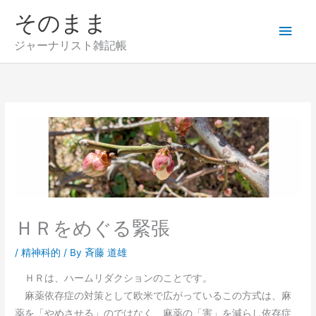
内
そのまま
メ
容
を
ジャーナリスト雑記帳
イ
ス
キ
ン
ッ
プ
メ
ニ
ュ
ー
ＨＲをめぐる緊張
/
精神科的
/ By
斉藤 道雄
ＨＲは、ハームリダクションのことです。
麻薬依存症の対策として欧米で広がっているこの方式は、麻
薬を「やめさせる」のではなく、麻薬の「害」を減らし依存症