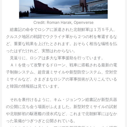
Credit: Roman Harak, Openverse
総書記の命令でロシアに派遣された北朝鮮軍は１万５千人、
クルスク地区の戦闘でウクライナ軍から２つの村を奪還するな
ど、重要な戦果を上げたとされます。おそらく相当な犠牲を払
ったはずだけれど、実態はわからない。
見返りに、ロシアは多大な軍事援助を行っています。
ＡＩを使って攻撃するドローン、戦車に搭載される最新の電
子制御システム、超音速ミサイルや新型防空システム、空対空
ミサイルなど、さまざまなロシアの軍事技術が入りこんでいる
と韓国の情報筋は見ています。
それを裏付けるように、キム・ジョンウン総書記が新型兵器
の公開に立ち会う場面がふえました。新型対空ミサイルの試射
や北朝鮮初の駆逐艦の浸水式など、これまで北朝鮮軍にはなか
った装備がつぎつぎと公開されている。