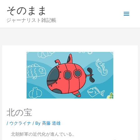
内
そのまま
メ
容
を
ジャーナリスト雑記帳
イ
ス
キ
ン
ッ
プ
メ
ニ
ュ
ー
北の宝
/
ウクライナ
/ By
斉藤 道雄
北朝鮮軍の近代化が進んでいる。