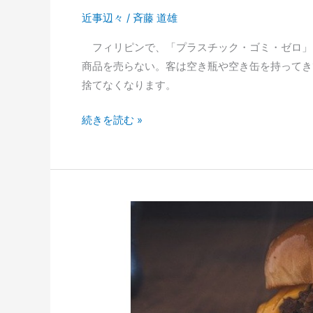
近事辺々
/
斉藤 道雄
フィリピンで、「プラスチック・ゴミ・ゼロ」
商品を売らない。客は空き瓶や空き缶を持ってき
捨てなくなります。
醤
続きを読む »
油
の
瓶
を
持
参
す
る