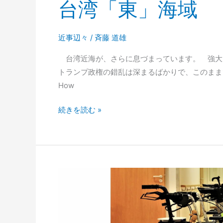
台湾「東」海域
近事辺々
/
斉藤 道雄
台湾近海が、さらに息づまっています。 強大
トランプ政権の錯乱は深まるばかりで、このままでは
How
台
続きを読む »
湾
「東」
海
域