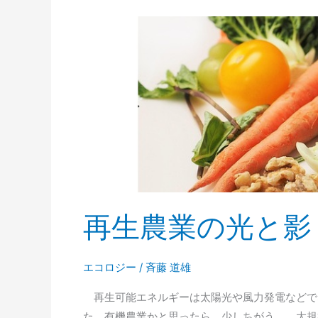
だ
れ
の
せ
い
か
再生農業の光と影
エコロジー
/
斉藤 道雄
再生可能エネルギーは太陽光や風力発電などで
た。有機農業かと思ったら、少しちがう。 大規