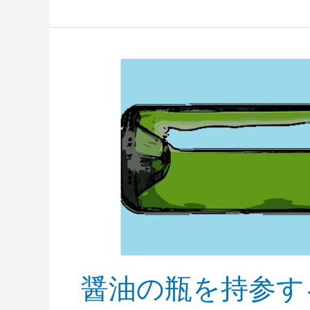
ブ
リ
の
力
醤油の瓶を持参す