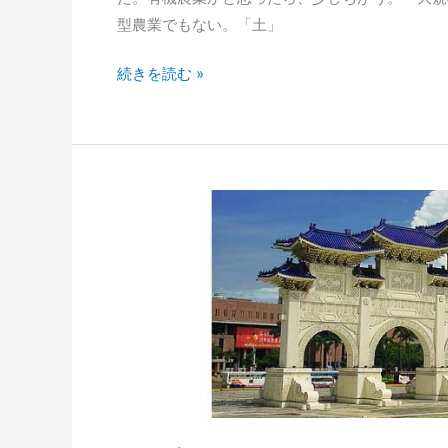
型農業でもない。「土」
再
続きを読む »
生
農
業
の
光
と
影