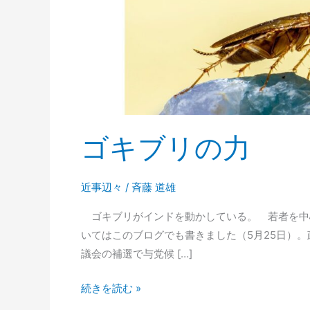
ゴキブリの力
近事辺々
/
斉藤 道雄
ゴキブリがインドを動かしている。 若者を中
いてはこのブログでも書きました（5月25日）
議会の補選で与党候 […]
ゴ
続きを読む »
キ