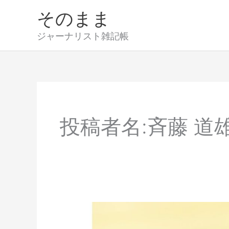
内
そのまま
容
を
ジャーナリスト雑記帳
ス
キ
ッ
プ
投稿者名:斉藤 道