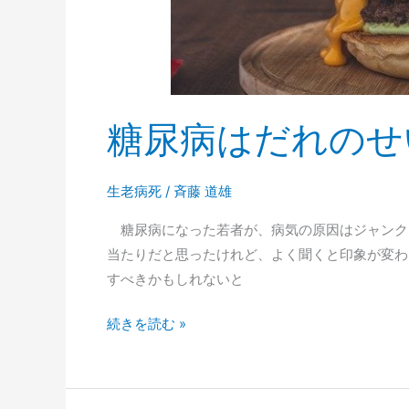
糖尿病はだれのせ
生老病死
/
斉藤 道雄
糖尿病になった若者が、病気の原因はジャンク
当たりだと思ったけれど、よく聞くと印象が変わ
すべきかもしれないと
糖
続きを読む »
尿
病
は