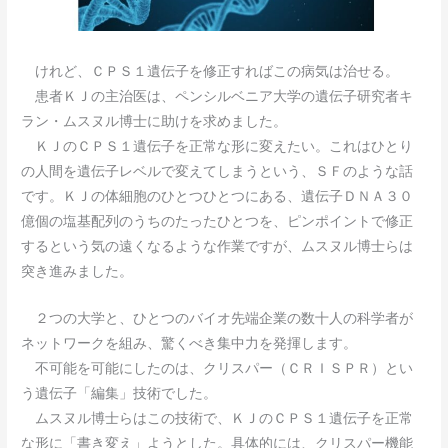
けれど、ＣＰＳ１遺伝子を修正すればこの病気は治せる。
患者ＫＪの主治医は、ペンシルベニア大学の遺伝子研究者キ
ラン・ムスヌル博士に助けを求めました。
ＫＪのＣＰＳ１遺伝子を正常な形に変えたい。これはひとり
の人間を遺伝子レベルで変えてしまうという、ＳＦのような話
です。ＫＪの体細胞のひとつひとつにある、遺伝子ＤＮＡ３０
億個の塩基配列のうちのたったひとつを、ピンポイントで修正
するという気の遠くなるような作業ですが、ムスヌル博士らは
突き進みました。
２つの大学と、ひとつのバイオ先端企業の数十人の科学者が
ネットワークを組み、驚くべき集中力を発揮します。
不可能を可能にしたのは、クリスパー（ＣＲＩＳＰＲ）とい
う遺伝子「編集」技術でした。
ムスヌル博士らはこの技術で、ＫＪのＣＰＳ１遺伝子を正常
な形に「書き変え」ようとした。具体的には、クリスパー機能