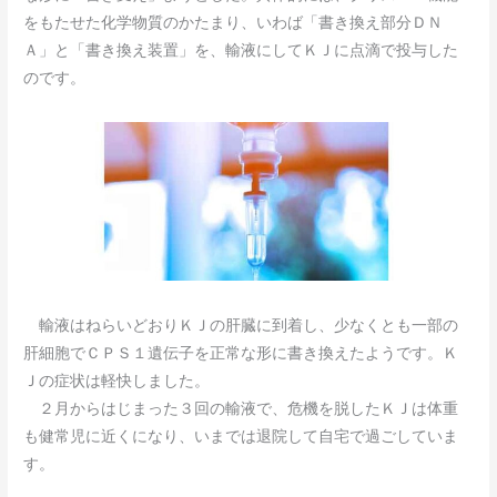
をもたせた化学物質のかたまり、いわば「書き換え部分ＤＮ
Ａ」と「書き換え装置」を、輸液にしてＫＪに点滴で投与した
のです。
輸液はねらいどおりＫＪの肝臓に到着し、少なくとも一部の
肝細胞でＣＰＳ１遺伝子を正常な形に書き換えたようです。Ｋ
Ｊの症状は軽快しました。
２月からはじまった３回の輸液で、危機を脱したＫＪは体重
も健常児に近くになり、いまでは退院して自宅で過ごしていま
す。