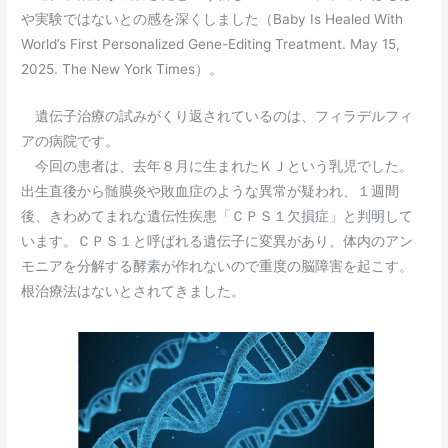
や実験ではないとの感を深くしました（Baby Is Healed With
World’s First Personalized Gene-Editing Treatment. May 15,
2025. The New York Times）。
遺伝子治療の試みがくり返されているのは、フィラデルフィ
アの病院です。
今回の患者は、去年８月に生まれたＫＪという乳児でした。
出生直後から髄膜炎や敗血症のような異常が疑われ、１週間
後、きわめてまれな遺伝性疾患「ＣＰＳ１欠損症」と判明して
います。ＣＰＳ１と呼ばれる遺伝子に変異があり、体内のアン
モニアを分解する酵素が作れないので重度の脳障害を起こす。
根治療法はないとされてきました。