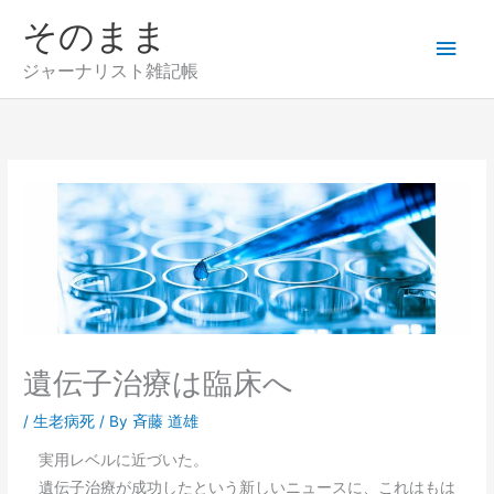
内
そのまま
メ
容
を
ジャーナリスト雑記帳
イ
ス
キ
ン
ッ
プ
メ
ニ
ュ
ー
遺伝子治療は臨床へ
/
生老病死
/ By
斉藤 道雄
実用レベルに近づいた。
遺伝子治療が成功したという新しいニュースに、これはもは