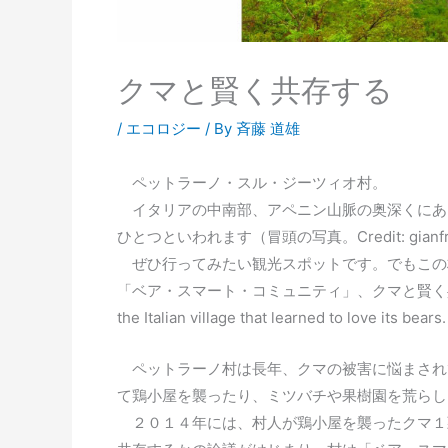
クマと賢く共存する
/
エコロジー
/ By
斉藤 道雄
ペットラーノ・スル・ジーツィオ村。
イタリアの中南部、アペニン山脈の奥深くにあ
ひとつといわれます（冒頭の写真。Credit: gianfranc
ぜひ行ってみたい観光スポットです。でもこの
「ベア・スマート・コミュニティ」、クマと賢く共存する村にな
the Italian village that learned to love its be
ペットラーノ村は長年、クマの被害に悩まされ
て鶏小屋を襲ったり、ミツバチや果樹園を荒らし
２０１４年には、村人が鶏小屋を襲ったクマ１