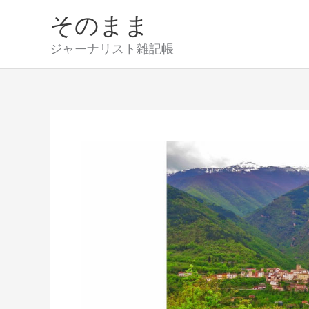
内
そのまま
容
を
ジャーナリスト雑記帳
ス
キ
ッ
プ