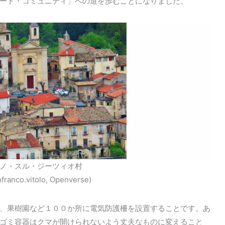
ート・コミュニティ」への道を歩むことになりました。
ノ・スル・ジーツィオ村
nfranco.vitolo, Openverse)
、果樹園など１００か所に電気防護柵を設置することです。あ
ゴミ容器はクマが開けられないよう丈夫なものに変えること