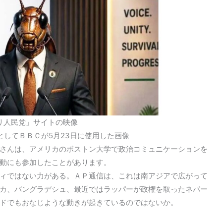
リ人民党」サイトの映像
としてＢＢＣが5月23日に使用した画像
さんは、アメリカのボストン大学で政治コミュニケーションを
動にも参加したことがあります。
ィではない力がある。ＡＰ通信は、これは南アジアで広がって
カ、バングラデシュ、最近ではラッパーが政権を取ったネパー
ドでもおなじような動きが起きているのではないか。