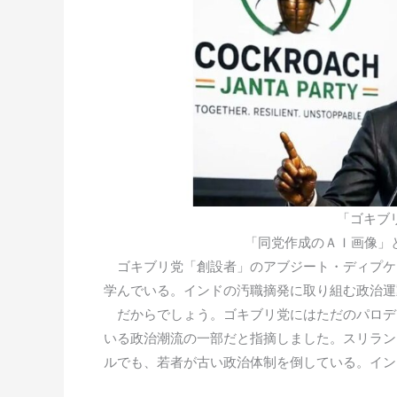
「ゴキブ
「同党作成のＡＩ画像」
ゴキブリ党「創設者」のアブジート・ディプケ
学んでいる。インドの汚職摘発に取り組む政治運
だからでしょう。ゴキブリ党にはただのパロデ
いる政治潮流の一部だと指摘しました。スリラン
ルでも、若者が古い政治体制を倒している。イン