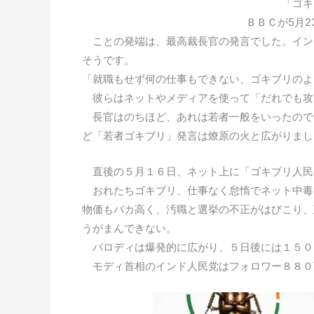
「ゴキ
ＢＢＣが5月
ことの発端は、最高裁長官の発言でした。イン
そうです。
「就職もせず何の仕事もできない、ゴキブリのよ
彼らはネットやメディアを使って「だれでも攻
長官はのちほど、あれは若者一般をいったので
ど「若者ゴキブリ」発言は燎原の火と広がりまし
直後の５月１６日、ネット上に「ゴキブリ人民
おれたちゴキブリ、仕事なく怠惰でネット中毒
物価もバカ高く、汚職と選挙の不正がはびこり、
うがまんできない。
パロディは爆発的に広がり、５日後には１５０
モディ首相のインド人民党はフォロワー８８０