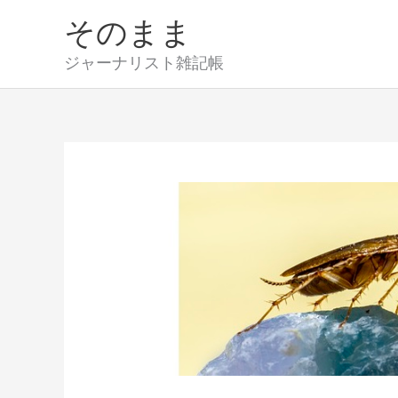
内
そのまま
容
を
ジャーナリスト雑記帳
ス
キ
ッ
プ