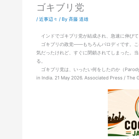
ゴキブリ党
/
近事辺々
/ By
斉藤 道雄
インドでゴキブリ党が結成され、急速に伸びて
ゴキブリの政党――もちろんパロディです。こ
気だったけれど、すぐに閉鎖されてしまった。当
る。
ゴキブリ党は、いったい何をしたのか（Parody Cockroach Ja
in India. 21 May 2026. Associated Press / Th