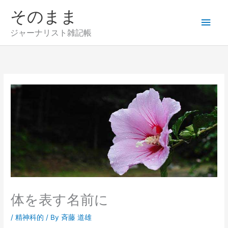
内
そのまま
メ
容
を
ジャーナリスト雑記帳
イ
ス
キ
ン
ッ
プ
メ
ニ
ュ
ー
体を表す名前に
/
精神科的
/ By
斉藤 道雄