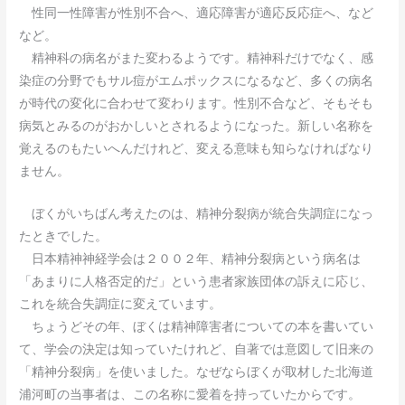
性同一性障害が性別不合へ、適応障害が適応反応症へ、など
など。
精神科の病名がまた変わるようです。精神科だけでなく、感
染症の分野でもサル痘がエムポックスになるなど、多くの病名
が時代の変化に合わせて変わります。性別不合など、そもそも
病気とみるのがおかしいとされるようになった。新しい名称を
覚えるのもたいへんだけれど、変える意味も知らなければなり
ません。
ぼくがいちばん考えたのは、精神分裂病が統合失調症になっ
たときでした。
日本精神神経学会は２００２年、精神分裂病という病名は
「あまりに人格否定的だ」という患者家族団体の訴えに応じ、
これを統合失調症に変えています。
ちょうどその年、ぼくは精神障害者についての本を書いてい
て、学会の決定は知っていたけれど、自著では意図して旧来の
「精神分裂病」を使いました。なぜならぼくが取材した北海道
浦河町の当事者は、この名称に愛着を持っていたからです。