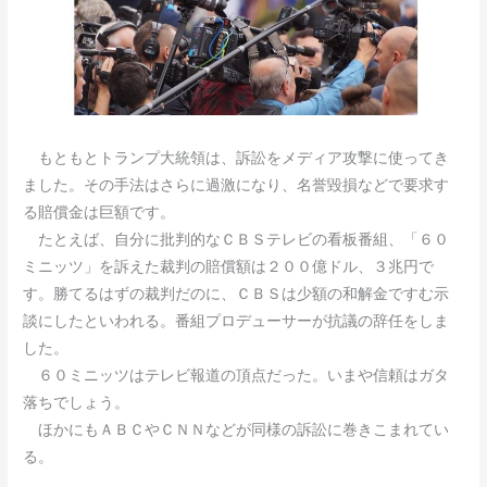
もともとトランプ大統領は、訴訟をメディア攻撃に使ってき
ました。その手法はさらに過激になり、名誉毀損などで要求す
る賠償金は巨額です。
たとえば、自分に批判的なＣＢＳテレビの看板番組、「６０
ミニッツ」を訴えた裁判の賠償額は２００億ドル、３兆円で
す。勝てるはずの裁判だのに、ＣＢＳは少額の和解金ですむ示
談にしたといわれる。番組プロデューサーが抗議の辞任をしま
した。
６０ミニッツはテレビ報道の頂点だった。いまや信頼はガタ
落ちでしょう。
ほかにもＡＢＣやＣＮＮなどが同様の訴訟に巻きこまれてい
る。