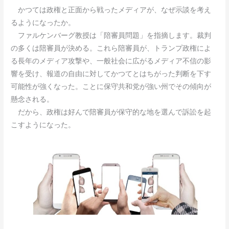
かつては政権と正面から戦ったメディアが、なぜ示談を考え
るようになったか。
ファルケンバーグ教授は「陪審員問題」を指摘します。裁判
の多くは陪審員が決める。これら陪審員が、トランプ政権によ
る長年のメディア攻撃や、一般社会に広がるメディア不信の影
響を受け、報道の自由に対してかつてとはちがった判断を下す
可能性が強くなった。ことに保守共和党が強い州でその傾向が
懸念される。
だから、政権は好んで陪審員が保守的な地を選んで訴訟を起
こすようになった。