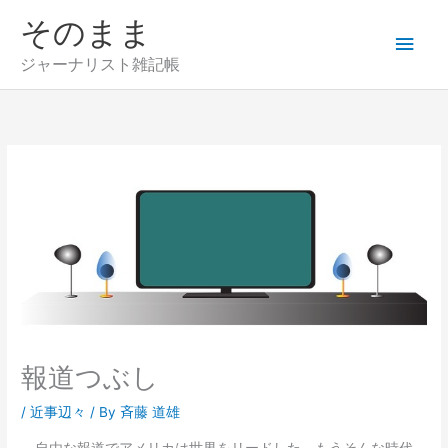
内
そのまま
メ
容
を
ジャーナリスト雑記帳
イ
ス
キ
ン
ッ
プ
メ
ニ
ュ
ー
報道つぶし
/
近事辺々
/ By
斉藤 道雄
自由な報道でアメリカは世界をリードした。もうそんな時代