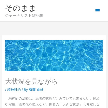
内
そのまま
メ
容
を
ジャーナリスト雑記帳
イ
ス
キ
ン
ッ
プ
メ
ニ
ュ
ー
大状況を見ながら
/
精神科的
/ By
斉藤 道雄
精神病の治療は、患者の状態だけみていても進まない。経済
や雇用、温暖化や環境など、世界の「大きな状況」も考慮しな