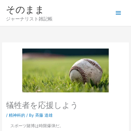
内
そのまま
メ
容
を
ジャーナリスト雑記帳
イ
ス
キ
ン
ッ
プ
メ
ニ
ュ
ー
犠牲者を応援しよう
/
精神科的
/ By
斉藤 道雄
スポーツ賭博は時限爆弾だ。