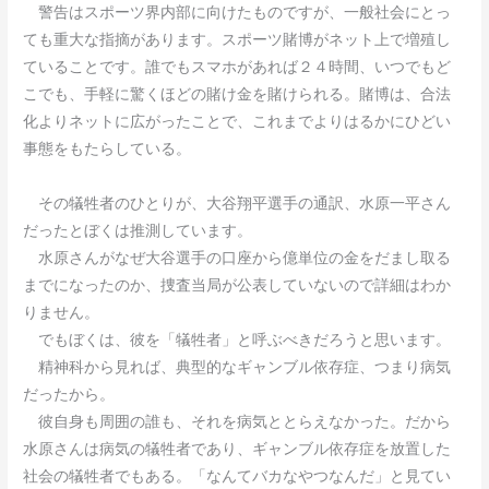
警告はスポーツ界内部に向けたものですが、一般社会にとっ
ても重大な指摘があります。スポーツ賭博がネット上で増殖し
ていることです。誰でもスマホがあれば２４時間、いつでもど
こでも、手軽に驚くほどの賭け金を賭けられる。賭博は、合法
化よりネットに広がったことで、これまでよりはるかにひどい
事態をもたらしている。
その犠牲者のひとりが、大谷翔平選手の通訳、水原一平さん
だったとぼくは推測しています。
水原さんがなぜ大谷選手の口座から億単位の金をだまし取る
までになったのか、捜査当局が公表していないので詳細はわか
りません。
でもぼくは、彼を「犠牲者」と呼ぶべきだろうと思います。
精神科から見れば、典型的なギャンブル依存症、つまり病気
だったから。
彼自身も周囲の誰も、それを病気ととらえなかった。だから
水原さんは病気の犠牲者であり、ギャンブル依存症を放置した
社会の犠牲者でもある。「なんてバカなやつなんだ」と見てい