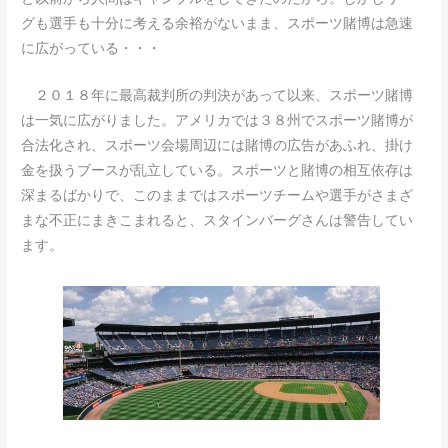
グも選手も十分に考える余裕がないまま、スポーツ賭博は急速
に広がっている・・・
２０１８年に最高裁判所の判決があって以来、スポーツ賭博
は一気に広がりました。アメリカでは３８州でスポーツ賭博が
合法化され、スポーツ会場周辺には賭博の広告があふれ、掛け
金を扱うブースが乱立している。スポーツと賭博の相互依存は
深まるばかりで、このままではスポーツチームや選手がさまざ
まな不正にまきこまれると、スタインバーグさんは警告してい
ます。