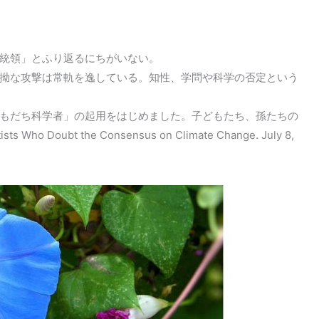
統領」とふり返るにちがいない。
拗な攻撃は常軌を逸している。知性、学問や科学の否定という
もだち科学者」の起用をはじめました。子どもたち、孫たちの
o Doubt the Consensus on Climate Change. July 8,