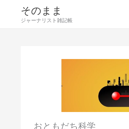
内
そのまま
容
を
ジャーナリスト雑記帳
ス
キ
ッ
プ
おともだち科学