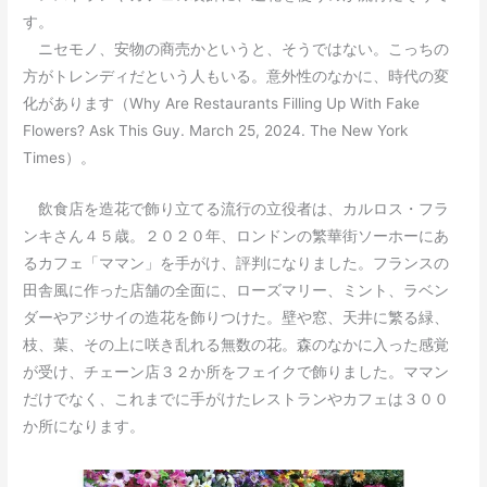
す。
ニセモノ、安物の商売かというと、そうではない。こっちの
方がトレンディだという人もいる。意外性のなかに、時代の変
化があります（Why Are Restaurants Filling Up With Fake
Flowers? Ask This Guy. March 25, 2024. The New York
Times）。
飲食店を造花で飾り立てる流行の立役者は、カルロス・フラ
ンキさん４５歳。２０２０年、ロンドンの繁華街ソーホーにあ
るカフェ「ママン」を手がけ、評判になりました。フランスの
田舎風に作った店舗の全面に、ローズマリー、ミント、ラベン
ダーやアジサイの造花を飾りつけた。壁や窓、天井に繁る緑、
枝、葉、その上に咲き乱れる無数の花。森のなかに入った感覚
が受け、チェーン店３２か所をフェイクで飾りました。ママン
だけでなく、これまでに手がけたレストランやカフェは３００
か所になります。