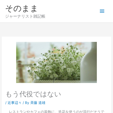
内
そのまま
メ
容
を
ジャーナリスト雑記帳
イ
ス
キ
ン
ッ
プ
メ
ニ
ュ
ー
もう代役ではない
/
近事辺々
/ By
斉藤 道雄
レストランやカフェの装飾に、造花を使うのが流行だそうで