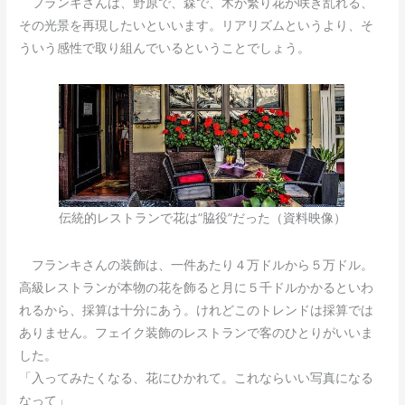
フランキさんは、野原で、森で、木が繁り花が咲き乱れる、
その光景を再現したいといいます。リアリズムというより、そ
ういう感性で取り組んでいるということでしょう。
伝統的レストランで花は”脇役”だった（資料映像）
フランキさんの装飾は、一件あたり４万ドルから５万ドル。
高級レストランが本物の花を飾ると月に５千ドルかかるといわ
れるから、採算は十分にあう。けれどこのトレンドは採算では
ありません。フェイク装飾のレストランで客のひとりがいいま
した。
「入ってみたくなる、花にひかれて。これならいい写真になる
なって」