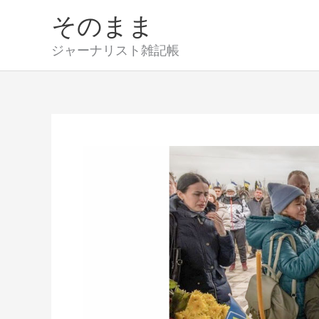
内
そのまま
容
を
ジャーナリスト雑記帳
ス
キ
ッ
プ