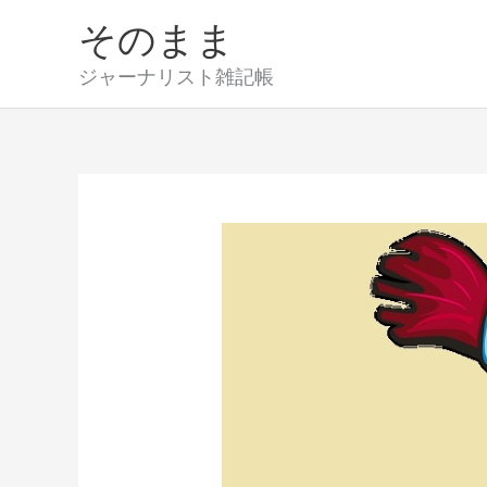
内
そのまま
容
を
ジャーナリスト雑記帳
ス
キ
ッ
プ