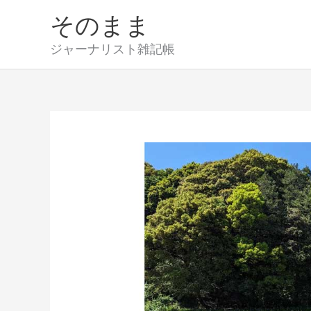
内
そのまま
容
を
ジャーナリスト雑記帳
ス
キ
ッ
プ